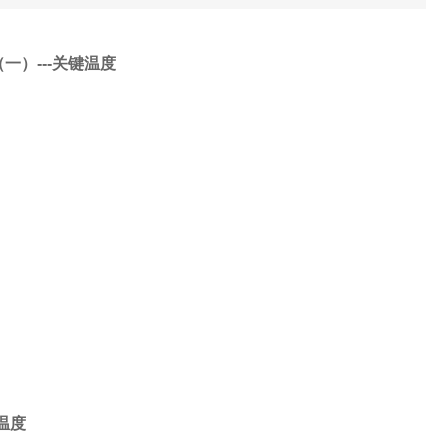
（一）
---
关键温度
温度