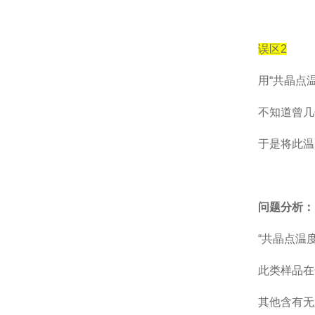
误区
2
用
“
共晶点
不知道曾几
于是将此温
问题分析：
“
共晶点温
此类样品在
其他含有无