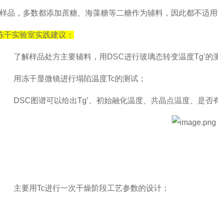
样品，多数都添加蔗糖、海藻糖等二糖作为辅料，因此都不适用
冻干实验室实践建议：
了解样品处方主要辅料，用
DSC
进行玻璃态转变温度
Tg’
的
用冻干显微镜进行塌陷温度
Tc
的测试；
DSC
图谱可以给出
Tg’
、初始融化温度、共晶点温度、是否
主要用
Tc
进行一次干燥阶段工艺参数的设计；