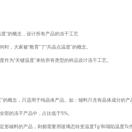
温度
"
的概念，设计所有产品的冻干工艺
何时，大家被
“
教育
"
了
“
共晶点温度
"
的概念。
度作为
“
关键温度
"
来给所有类型的样品设计冻干工艺。
度
"
的概念，只适用于纯晶体产品。如：辅料
只含有晶体成分
的产
全部的冻干产品中，占比低于
5%
。
定形辅料的产品，则都需要用玻璃态转变温度
Tg’
和塌陷温度
Tc