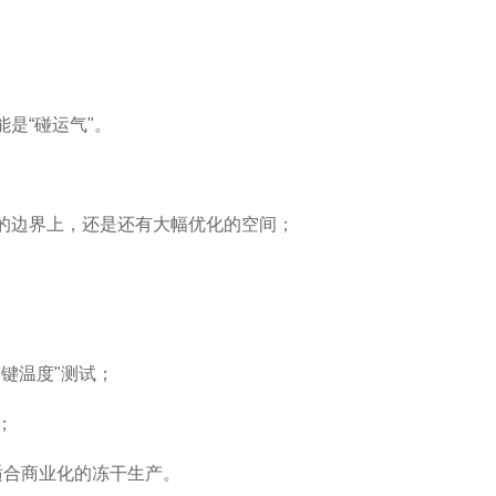
能是
“
碰运气
"
。
的边界上，还是还有大幅优化的空间；
关键温度
"
测试；
；
适合商业化的冻干生产。