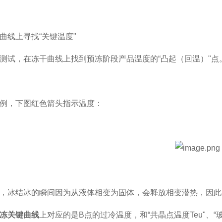
曲线上寻找
“
关键温度
"
测试，在冻干曲线上找到预冻阶段产品温度的
“
凸起（回温）
"
点
例，下图红色箭头指示温度：
，冰结冰的瞬间因为从液体相变为固体，会释放相变潜热，因此
冻关键曲线
上对应的是
B
点
的过冷温度，和
“
共晶点温度
Teu"
、
“