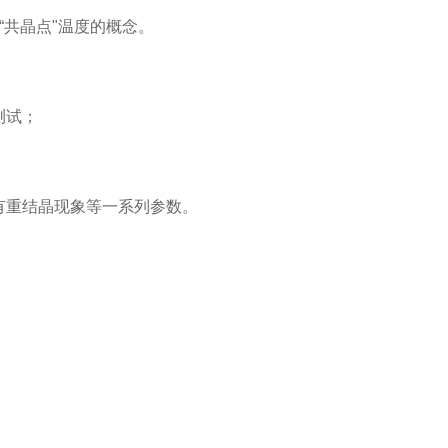
“
共晶点
"
温度的概念。
测试；
有重结晶现象等一系列参数。