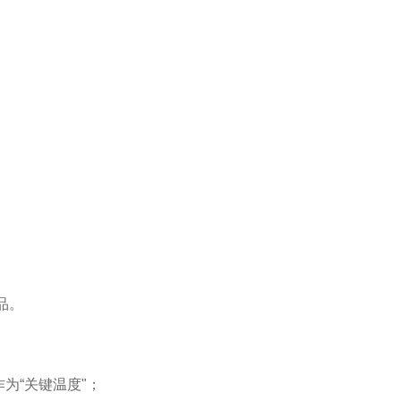
品。
作为
“
关键温度
"
；